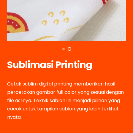
Sublimasi Printing
Cetak sublim digital printing memberikan hasil
percetakan gambar full color yang sesuai dengan
file aslinya. Teknik sablon ini menjadi pilihan yang
cocok untuk tampilan sablon yang lebih terlihat
nyata.