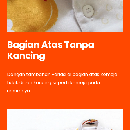
Bagian Atas Tanpa
Kancing
Dengan tambahan variasi di bagian atas kemeja
tidak diberi kancing seperti kemeja pada
umumnya.