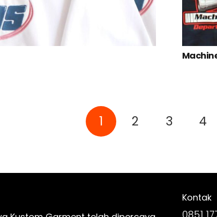
Machin
1
2
3
4
Kontak
0851 17
ya Kustom Garment telah dipercaya