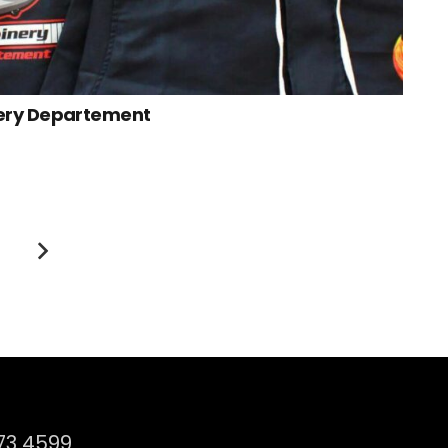
ery Departement
73 4599