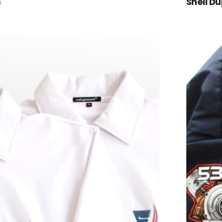
s
Shell D