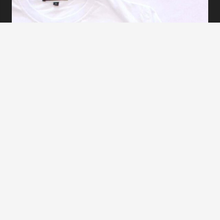
Tentang
Konveksi Surabaya Kustom Garment telah