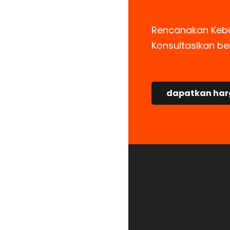
Rencanakan Keb
Konsultasikan b
dapatkan harg