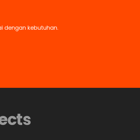
ai dengan kebutuhan.
ects