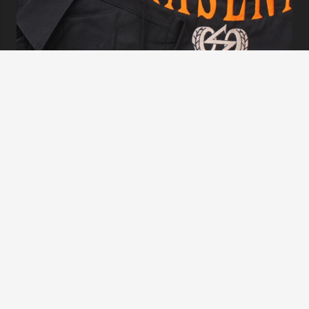
Tentang
Konveksi Surabaya Kustom Garment telah
dipercaya selama lebih dari 10 tahun
sebagai perusahaan industri konveksi Surabaya
terbaik oleh ratusan klien mulai dari Perusahaan,
Lembaga Pendidikan, Instansi Pemerintah hingga
Komunitas.