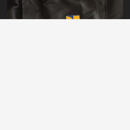
PJB Service