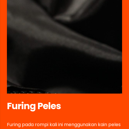
Furing Peles
Furing pada rompi kali ini menggunakan kain peles