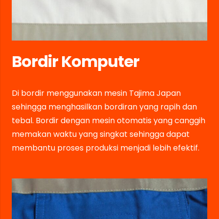
Bordir Komputer
Di bordir menggunakan mesin Tajima Japan
sehingga menghasilkan bordiran yang rapih dan
tebal. Bordir dengan mesin otomatis yang canggih
memakan waktu yang singkat sehingga dapat
membantu proses produksi menjadi lebih efektif.