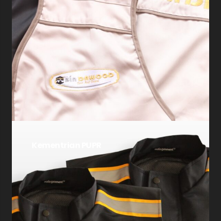
Kementrian PUPR