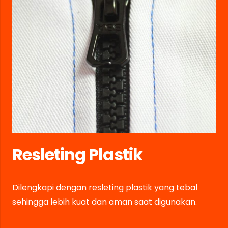
Resleting Plastik
Dilengkapi dengan resleting plastik yang tebal
sehingga lebih kuat dan aman saat digunakan.