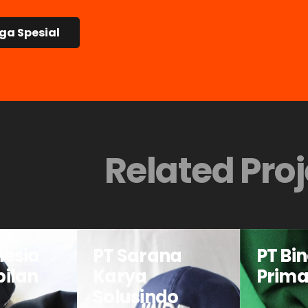
ga Spesial
Related Proj
nesia
PT Sarana
PT Bi
bilan
Karya
Prim
Solusindo