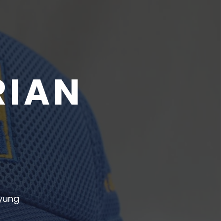
RIAN
R
yung