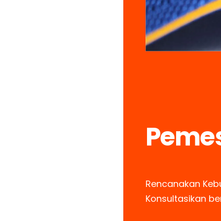
Peme
Rencanakan Keb
Konsultasikan b