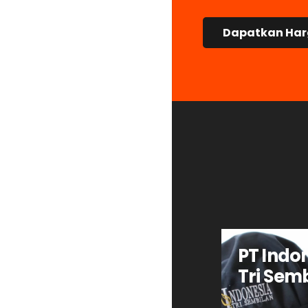
Dapatkan Har
PT Indo
Tri Sem