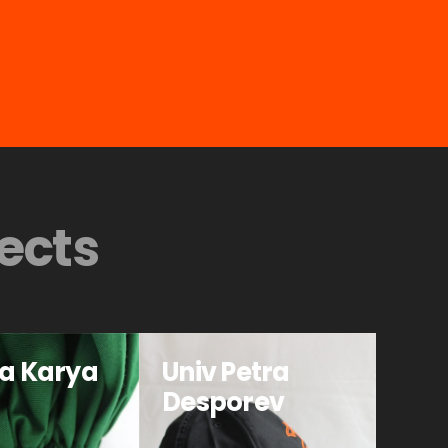
ects
na Karya
Univ Petra
a
Desporev