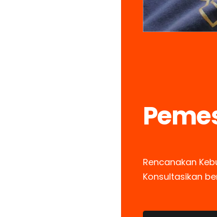
Peme
Rencanakan Keb
Konsultasikan b