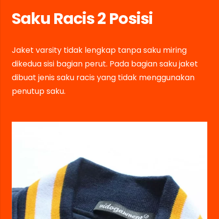
Saku Racis 2 Posisi
Jaket varsity tidak lengkap tanpa saku miring
dikedua sisi bagian perut. Pada bagian saku jaket
dibuat jenis saku racis yang tidak menggunakan
penutup saku.