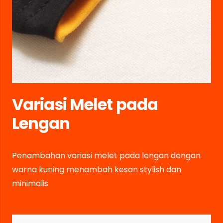
Variasi Melet pada
Lengan
Penambahan variasi melet pada lengan dengan
warna kuning menambah kesan stylish dan
minimalis