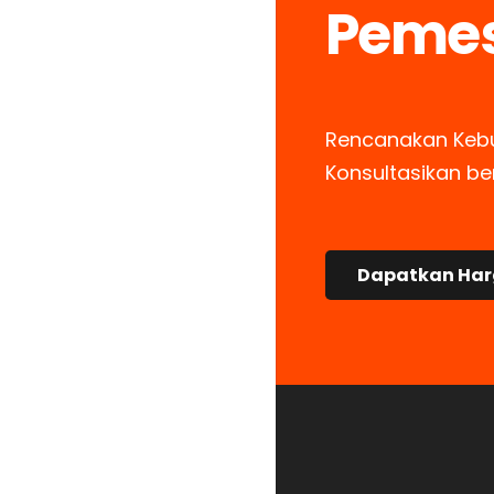
Peme
Rencanakan Keb
Konsultasikan b
Dapatkan Har