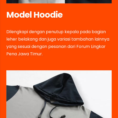
Model Hoodie
Dilengkapi dengan penutup kepala pada bagian
leher belakang dan juga variasi tambahan lainnya
yang sesuai dengan pesanan dari Forum Lingkar
Pena Jawa Timur.