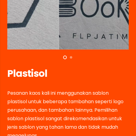
Plastisol
Pesanan kaos kali ini menggunakan sablon
plastisol untuk beberapa tambahan seperti logo
perusahaan, dan tambahan lainnya. Pemilihan
sablon plastisol sangat direkomendasikan untuk
jenis sablon yang tahan lama dan tidak mudah
mengelupas.