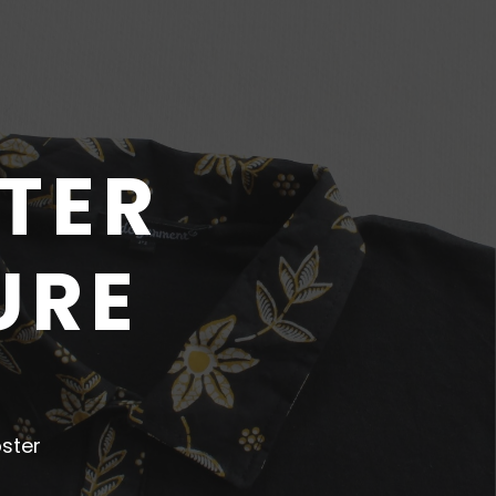
TER
URE
oster