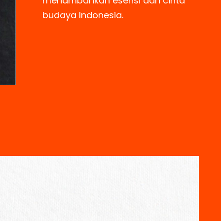
menambahkan esensi dari cinta
budaya Indonesia.