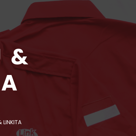
U &
TA
 LINKITA